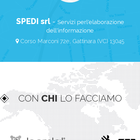
SPEDI srl
-
Servizi perl'elaborazione
dell'informazione
Corso Marconi 72e, Gattinara (VC) 13045
CON
CHI
LO FACCIAMO