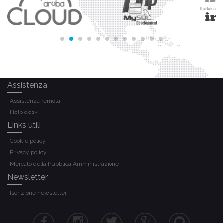
Assistenza
Assistenza remota
Help desk
Links utili
Cookie policy
Privacy policy
Mercato della Pubblica Amministrazione
Newsletter
Iscrizione newsletter