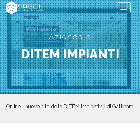
Toggle
navigati
Aziendale
DITEM IMPIANTI
Online il nuovo sito della DITEM Impianti srl di Gattinara.