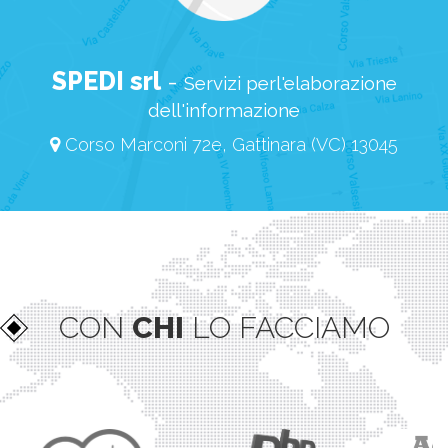
SPEDI srl
-
Servizi perl'elaborazione
dell'informazione
Corso Marconi 72e, Gattinara (VC) 13045
CON
CHI
LO FACCIAMO