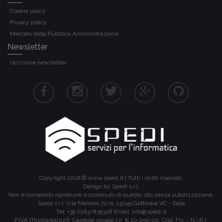
Cookie policy
Privacy policy
Mercato della Pubblica Amministrazione
Newsletter
Iscrizione newsletter
Copyright 2016 ©
www.spedi.it
| Tutti i diritti riservati.
Design by Spedi s.r.l.
Non é consentito riprodurre il contenuto di questo sito senza autorizzazione.
Spedi s.r.l.
V.le Marconi 72/e
,
13045
Gattinara
VC
-
Italia
Tel:
+39 0163/835328
Email:
info@spedi.it
P.IVA IT01974590026, Capitale sociale I.V. € 10.050,00, Cod. Fis. - N.I.R.I.