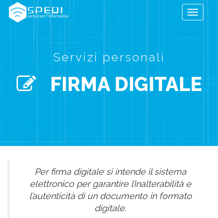
Toggle
navigati
Servizi personali
FIRMA DIGITALE
Per firma digitale si intende il sistema
elettronico per garantire l’inalterabilità e
l’autenticità di un documento in formato
digitale.