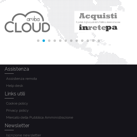
Assistenza
Assistenza remota
Help desk
Links utili
Cookie policy
Privacy policy
Mercato della Pubblica Amministrazione
Newsletter
Iscrizione newsletter