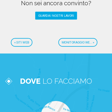
Non sei ancora convinto?
GUARDA I NOSTRI LAVORI
« SITI WEB
MONITORAGGIO WE... »
DOVE
LO FACCIAMO