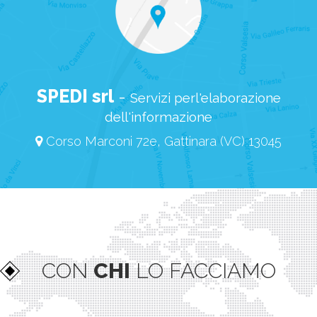
SPEDI srl
-
Servizi perl'elaborazione
dell'informazione
Corso Marconi 72e, Gattinara (VC) 13045
CON
CHI
LO FACCIAMO