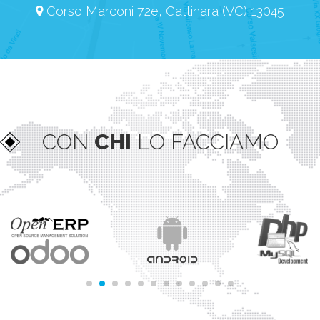
Corso Marconi 72e, Gattinara (VC) 13045
CON
CHI
LO FACCIAMO