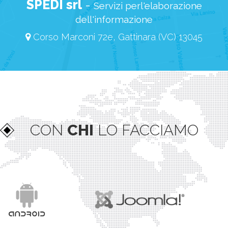
SPEDI srl
-
Servizi perl'elaborazione
dell'informazione
Corso Marconi 72e, Gattinara (VC) 13045
CON
CHI
LO FACCIAMO