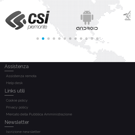
Assistenza
Assistenza remota
Help desk
Links utili
Cookie policy
Privacy policy
Mercato della Pubblica Amministrazione
Newsletter
Iscrizione newsletter