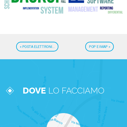
« POSTA ELETTRONI...
POP E IMAP »
DOVE
LO FACCIAMO