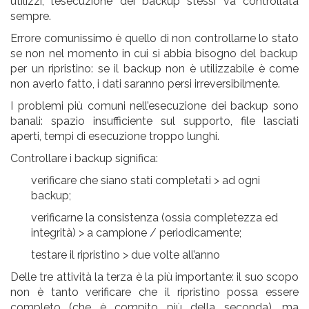
utilizzi, l’esecuzione dei backup stessi va
controllata
sempre
.
Errore comunissimo
è quello di
non controllarne lo stato
se non nel momento in cui si abbia bisogno del backup
per un ripristino:
se il backup non è utilizzabile è come
non averlo fatto, i dati saranno
persi irreversibilmente
.
I
problemi
più comuni nell’esecuzione dei backup sono
banali: spazio insufficiente sul supporto, file lasciati
aperti, tempi di esecuzione troppo lunghi.
Controllare i backup significa:
verificare che siano stati
completati
> ad ogni
backup;
verificarne la
consistenza
(ossia completezza ed
integrità) > a campione / periodicamente;
testare il
ripristino
> due volte all’anno
Delle tre attività la
terza
è la più importante: il suo scopo
non è tanto verificare che il ripristino possa essere
completo (che è compito più della seconda), ma