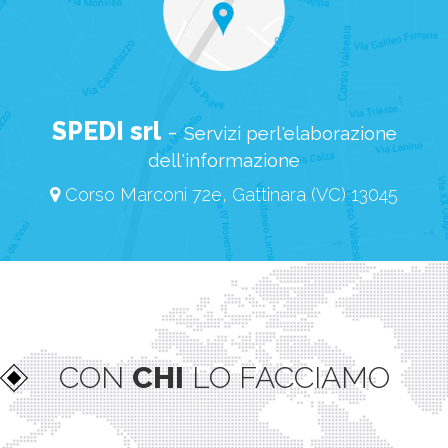
SPEDI srl
-
Servizi perl'elaborazione
dell'informazione
Corso Marconi 72e, Gattinara (VC) 13045
CON
CHI
LO FACCIAMO