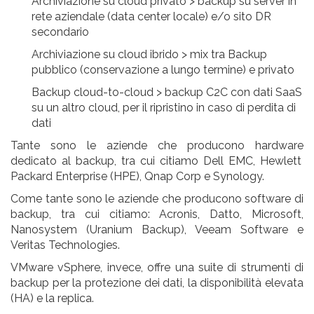
Archiviazione su cloud privato > backup su server in
rete aziendale (data center locale) e/o sito DR
secondario
Archiviazione su cloud ibrido > mix tra Backup
pubblico (conservazione a lungo termine) e privato
Backup cloud-to-cloud > backup C2C con dati SaaS
su un altro cloud, per il ripristino in caso di perdita di
dati
Tante sono le aziende che producono
hardware
dedicato al backup, tra cui citiamo Dell EMC, Hewlett
Packard Enterprise (HPE), Qnap Corp e Synology.
Come tante sono le aziende che producono
software di
backup
, tra cui citiamo: Acronis, Datto, Microsoft,
Nanosystem (Uranium Backup), Veeam Software e
Veritas Technologies.
VMware vSphere, invece, offre una suite di
strumenti di
backup
per la protezione dei dati, la disponibilità elevata
(HA) e la replica.