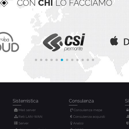
CON
CHI
LO FACCIAMO
Sistemistica
Consulenza
S
Mail server
Consulenza mepa
Reti LAN-WAN
Consulenza acquisti
Server
Analisi