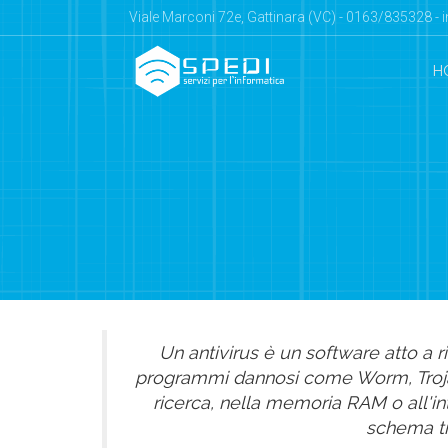
Viale Marconi 72e, Gattinara (VC) - 0163/835328 - 
H
Un antivirus è un software atto a ri
programmi dannosi come Worm, Trojan 
ricerca, nella memoria RAM o all'int
schema tip