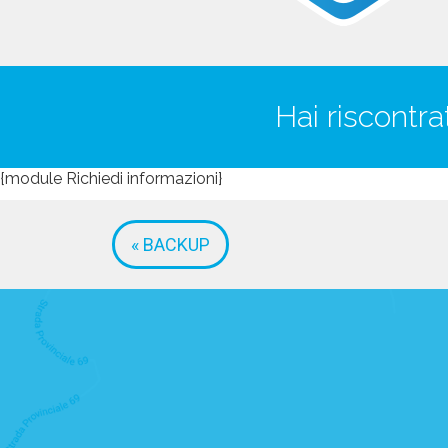
Hai riscontr
{module Richiedi informazioni}
« BACKUP