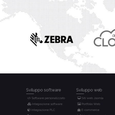
Sviluppo software
Sviluppo web
Software personalizzato
Siti web Joomla
Integrazione software
Portfolio Web
Integrazione PLC
E-commerce