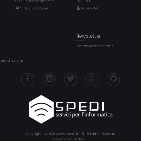
Client e periferiche
GDPR
Virtualizzazione
Privacy PA
Newsletter
Iscrizione newsletter
ministrazione
Copyright 2016 ©
www.spedi.it
| Tutti i diritti riservati.
Design by Spedi s.r.l.