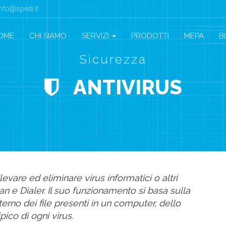
info@spedi.it
OME
CHI SIAMO
SERVIZI
PRODOTTI
MEPA
B
Sicurezza
ANTIVIRUS
levare ed eliminare virus informatici o altri
e Dialer. Il suo funzionamento si basa sulla
erno dei file presenti in un computer, dello
ico di ogni virus.