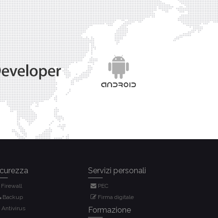
icurezza
Servizi personali
Firewall
PEC
Backup
Firma digitale
Antivirus
Formazione