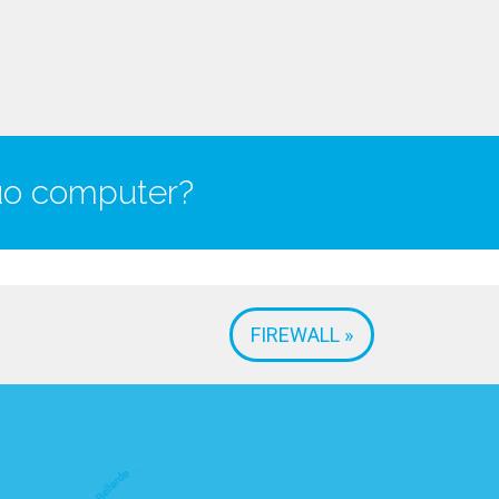
tuo computer?
FIREWALL »