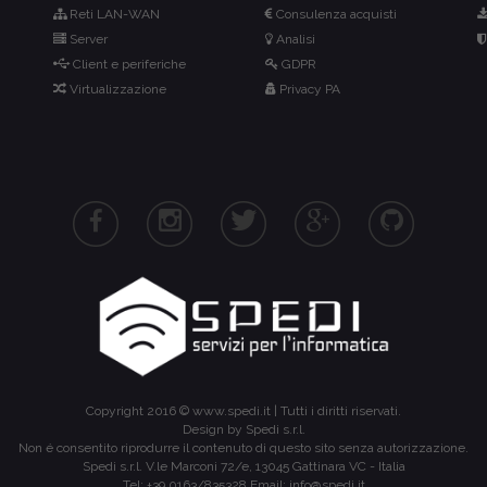
Reti LAN-WAN
Consulenza acquisti
Server
Analisi
Client e periferiche
GDPR
Virtualizzazione
Privacy PA
Copyright 2016 ©
www.spedi.it
| Tutti i diritti riservati.
Design by Spedi s.r.l.
Non é consentito riprodurre il contenuto di questo sito senza autorizzazione.
Spedi s.r.l.
V.le Marconi 72/e
,
13045
Gattinara
VC
-
Italia
Tel:
+39 0163/835328
Email:
info@spedi.it