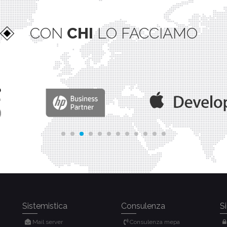
CON
CHI
LO FACCIAMO
Sistemistica
Consulenza
S
Mail server
Consulenza mepa