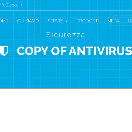
info@spedi.it
OME
CHI SIAMO
SERVIZI
PRODOTTI
MEPA
B
Sicurezza
COPY OF ANTIVIRU