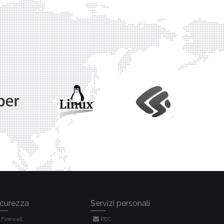
icurezza
Servizi personali
Firewall
PEC