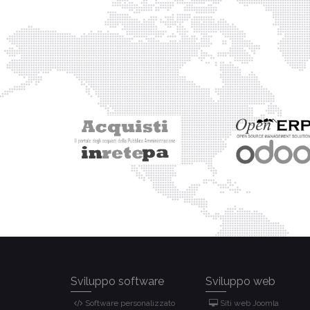
Sviluppo software
Sviluppo web
Software personalizzato
Siti web Joomla